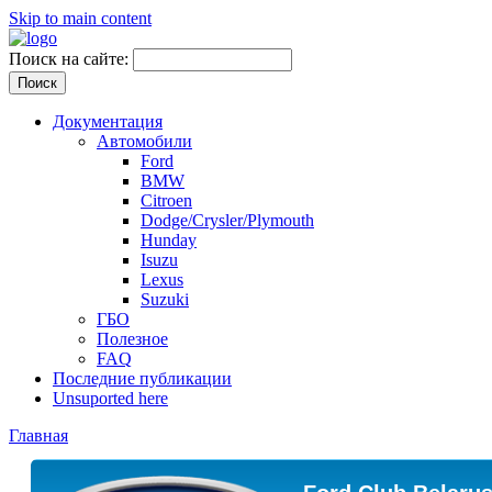
Skip to main content
Поиск на сайте:
Документация
Автомобили
Ford
BMW
Citroen
Dodge/Crysler/Plymouth
Hunday
Isuzu
Lexus
Suzuki
ГБО
Полезное
FAQ
Последние публикации
Unsuported here
Главная