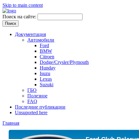
Skip to main content
Поиск на сайте:
Документация
Автомобили
Ford
BMW
Citroen
Dodge/Crysler/Plymouth
Hunday
Isuzu
Lexus
Suzuki
ГБО
Полезное
FAQ
Последние публикации
Unsuported here
Главная