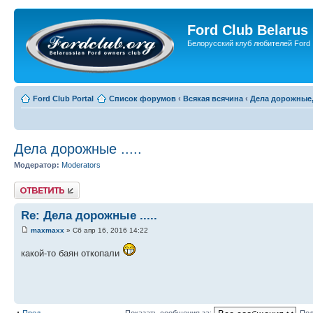
Ford Club Belarus
Белорусский клуб любителей Ford
Ford Club Portal
Список форумов
‹
Всякая всячина
‹
Дела дорожные,
Дела дорожные .....
Модератор:
Moderators
Ответить
Re: Дела дорожные .....
maxmaxx
» Сб апр 16, 2016 14:22
какой-то баян откопали
Пред.
Показать сообщения за:
Пол