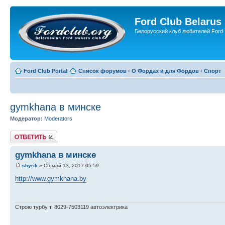
Ford Club Belarus
Белорусский клуб любителей Ford
Ford Club Portal
Список форумов
‹
О Фордах и для Фордов
‹
Спорт
gymkhana в минске
Модератор:
Moderators
Ответить
gymkhana в минске
shyrik
» Сб май 13, 2017 05:59
http://www.gymkhana.by
Строю турбу т. 8029-7503119 автоэлектрика