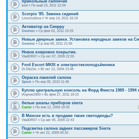
прикольный салончик
iosif » Пн май 23, 2011 22:59
Scorpio '85. Замена сидений
Lovezsolnza » Чт апр 14, 2011 16:19
Активатор на Сиерру
Geomos
» Ср фев 02, 2011 23:29
Новые дверные замки. Установка неродных замков на С
Geomos
» Ср апр 06, 2011 21:58
Новое ковровое покрытие.
VladDR07 » Ср окт 07, 2009 22:55
Ford Escort MKIII и электростеклоподъёмники
Dr.DieZeL » Вт окт 12, 2004 13:48
Окраска панелей салона
Spock
» Пн апр 05, 2010 11:48
Куплю центральную консоль на Форд Фиеста 1989 - 1994 
Иодчик1993 » Вс фев 27, 2011 18:15
белые шкалы приборов sierra
Carter
» Пн янв 12, 2009 18:35
В Минске есть в продаже такие светодиоды?
VladDR07 » Ср авг 05, 2009 22:43
Подсветка салона задних пассажиров Sierra
Carter
» Чт окт 22, 2009 00:16