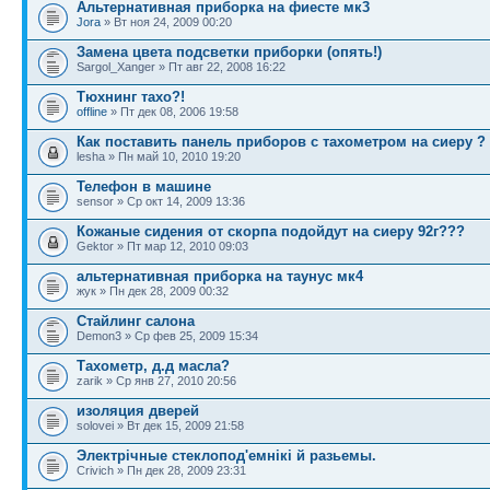
Альтернативная приборка на фиесте мк3
Jora
» Вт ноя 24, 2009 00:20
Замена цвета подсветки приборки (опять!)
Sargol_Xanger » Пт авг 22, 2008 16:22
Тюхнинг тахо?!
offline
» Пт дек 08, 2006 19:58
Как поставить панель приборов с тахометром на сиеру ?
lesha » Пн май 10, 2010 19:20
Телефон в машине
sensor » Ср окт 14, 2009 13:36
Кожаные сидения от скорпа подойдут на сиеру 92г???
Gektor » Пт мар 12, 2010 09:03
альтернативная приборка на таунус мк4
жук » Пн дек 28, 2009 00:32
Стайлинг салона
Demon3 » Ср фев 25, 2009 15:34
Тахометр, д.д масла?
zarik » Ср янв 27, 2010 20:56
изоляция дверей
solovei » Вт дек 15, 2009 21:58
Электрічные стеклопод'емнікі й разьемы.
Crivich » Пн дек 28, 2009 23:31