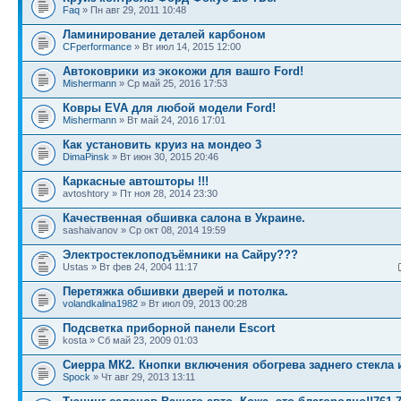
Faq
» Пн авг 29, 2011 10:48
Ламинирование деталей карбоном
CFperformance
» Вт июл 14, 2015 12:00
Автоковрики из экокожи для вашго Ford!
Mishermann
» Ср май 25, 2016 17:53
Ковры EVA для любой модели Ford!
Mishermann
» Вт май 24, 2016 17:01
Как установить круиз на мондео 3
DimaPinsk
» Вт июн 30, 2015 20:46
Каркасные автошторы !!!
avtoshtory » Пт ноя 28, 2014 23:30
Качественная обшивка салона в Украине.
sashaivanov » Ср окт 08, 2014 19:59
Электростеклоподъёмники на Сайру???
Ustas » Вт фев 24, 2004 11:17
Перетяжка обшивки дверей и потолка.
volandkalina1982
» Вт июл 09, 2013 00:28
Подсветка приборной панели Escort
kosta » Сб май 23, 2009 01:03
Сиерра МК2. Кнопки включения обогрева заднего стекла и
Spock
» Чт авг 29, 2013 13:11