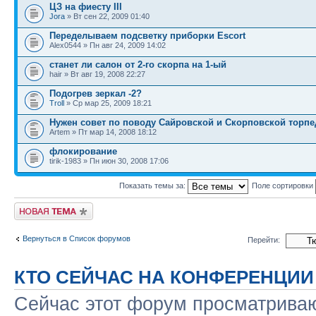
ЦЗ на фиесту III
Jora
» Вт сен 22, 2009 01:40
Переделываем подсветку приборки Escort
Alex0544 » Пн авг 24, 2009 14:02
станет ли салон от 2-го скорпа на 1-ый
hair » Вт авг 19, 2008 22:27
Подогрев зеркал -2?
Troll
» Ср мар 25, 2009 18:21
Нужен совет по поводу Сайровской и Скорповской торп
Artem » Пт мар 14, 2008 18:12
флокирование
tirik-1983 » Пн июн 30, 2008 17:06
Показать темы за:
Поле сортировки
Новая тема
Вернуться в Список форумов
Перейти:
КТО СЕЙЧАС НА КОНФЕРЕНЦИИ
Сейчас этот форум просматриваю