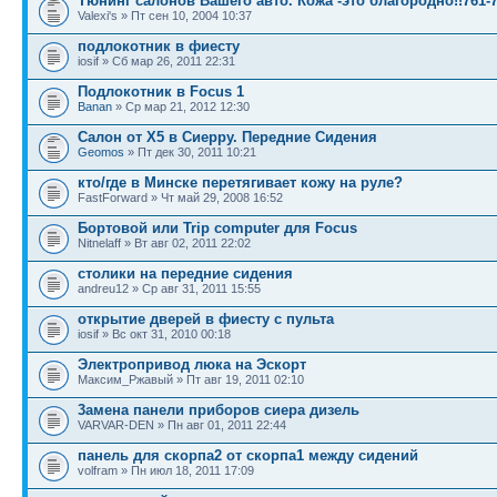
Тюнинг салонов Вашего авто. Кожа -это благородно!!761-7
Valexi's » Пт сен 10, 2004 10:37
подлокотник в фиесту
iosif » Сб мар 26, 2011 22:31
Подлокотник в Focus 1
Banan
» Ср мар 21, 2012 12:30
Салон от Х5 в Сиерру. Передние Сидения
Geomos
» Пт дек 30, 2011 10:21
кто/где в Минске перетягивает кожу на руле?
FastForward » Чт май 29, 2008 16:52
Бортовой или Trip computer для Focus
Nitnelaff » Вт авг 02, 2011 22:02
столики на передние сидения
andreu12 » Ср авг 31, 2011 15:55
открытие дверей в фиесту с пульта
iosif » Вс окт 31, 2010 00:18
Электропривод люка на Эскорт
Максим_Ржавый » Пт авг 19, 2011 02:10
3aмена панели приборов сиера дизель
VARVAR-DEN » Пн авг 01, 2011 22:44
панель для скорпа2 от скорпа1 между сидений
volfram » Пн июл 18, 2011 17:09