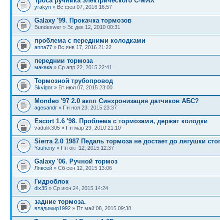
Троса ручника электрического С-МАХ
yrakyn
» Вс фев 07, 2016 16:57
Galaxy '99. Прокачка тормозов
Bundeswer » Вс дек 12, 2010 00:31
проблема с передними колодками
anna77
» Вс янв 17, 2016 21:22
переднии тормоза
макака
» Ср апр 22, 2015 22:41
Тормозной трубопровод
Skyigor
» Вт июл 07, 2015 23:00
Mondeo '97 2.0 акпп Синхронизация датчиков АБС?
agesandr
» Пн ноя 23, 2015 23:37
Escort 1.6 '98. Проблема с тормозами, держат колодки
vadulik305 » Пн мар 29, 2010 21:10
Sierra 2.0 1987 Педаль тормоза не достает до лягушки сто
Yauheny
» Пн окт 12, 2015 12:37
Galaxy '06. Ручной тормоз
Ляксей
» Сб сен 12, 2015 13:06
Гидроблок
dix35
» Ср июн 24, 2015 14:24
задние тормоза.
владимир1992
» Пт май 08, 2015 09:38