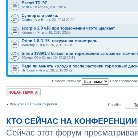
Escort TD '97
ric78
» Сб апр 06, 2013 20:37
Суппорта и рейки.
Gochakov
» Вт апр 23, 2013 22:02
scorpio 2.0 v16 при торможении чтото щелкает
Kalupan » Чт апр 18, 2013 23:55
Orion 1.8 D '93. вакуумная магистраль
kvkrutoy
» Чт май 26, 2011 08:38
Sierra 1989/1.8 бензин при торможении загорается лампо
00evgen00 » Ср окт 10, 2012 10:51
Надо ли менять колодки после расточки тормозных дис
Dimboss
» Чт мар 29, 2012 20:29
Показать темы за:
Поле сортировки
Новая тема
Вернуться в Список форумов
Перейти:
КТО СЕЙЧАС НА КОНФЕРЕНЦИИ
Сейчас этот форум просматриваю