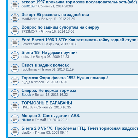
эскорт 1997 прокачка тормозов последовательность(абс)
den0189
» Сб июн 21, 2014 20:08
Эскорт 95 разность на задней оси
MadMarks » Вс мар 11, 2012 21:39
Вопрос по задним супортам на сиерру
7733MC-7 » Чт янв 16, 2014 13:06
Ford Escort 1996 1.8TD: Как затягивать гайку задней ступ
Lovezsolnza » Вт дек 24, 2013 10:08
Sierra '89. Не держит ручник
solovei » Вс дек 06, 2009 14:23
Свист в задних колесах
rudolfninja » Пт ноя 01, 2013 11:19
Тормоза Форд фиеста 1992 Нужна помощь!
K_o_t » Чт сен 12, 2013 14:20
Сиерра. Не держат тормоза
Spock
» Вс авг 18, 2013 16:32
ТОРМОЗНЫЕ БАРАБАНЫ
ПЧЕЛА » Сб июн 22, 2013 10:35
Мондео 3. Снять датчик ABS.
Nikifor
» Пт май 10, 2013 22:21
Sierra 2.0 V6 '70. Проблемы ГТЦ. Течет тормозная жидкос
vlad1k » Пн авг 03, 2009 09:44