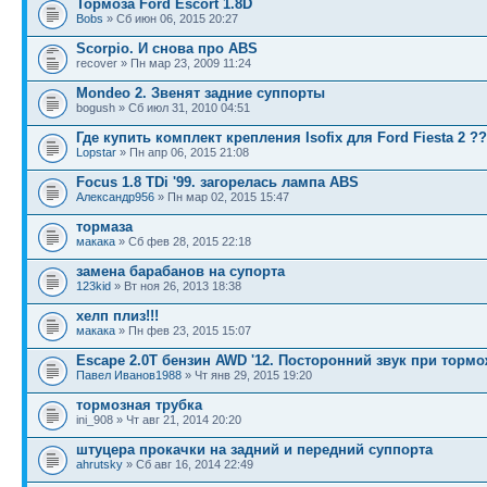
Тормоза Ford Escort 1.8D
Bobs
» Сб июн 06, 2015 20:27
Scorpio. И снова про ABS
recover » Пн мар 23, 2009 11:24
Mondeo 2. Звенят задние суппорты
bogush » Сб июл 31, 2010 04:51
Где купить комплект крепления Isofix для Ford Fiesta 2 ?
Lopstar
» Пн апр 06, 2015 21:08
Focus 1.8 TDi '99. загорелась лампа ABS
Александр956
» Пн мар 02, 2015 15:47
тормаза
макака
» Сб фев 28, 2015 22:18
замена барабанов на супорта
123kid
» Вт ноя 26, 2013 18:38
хелп плиз!!!
макака
» Пн фев 23, 2015 15:07
Escape 2.0T бензин AWD '12. Посторонний звук при торм
Павел Иванов1988
» Чт янв 29, 2015 19:20
тормозная трубка
ini_908 » Чт авг 21, 2014 20:20
штуцера прокачки на задний и передний суппорта
ahrutsky
» Сб авг 16, 2014 22:49