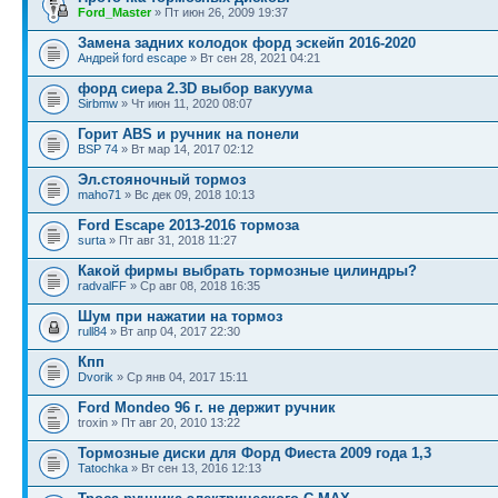
Ford_Master
» Пт июн 26, 2009 19:37
Замена задних колодок форд эскейп 2016-2020
Андрей ford escape
» Вт сен 28, 2021 04:21
форд сиера 2.3D выбор вакуума
Sirbmw
» Чт июн 11, 2020 08:07
Горит ABS и ручник на понели
BSP 74
» Вт мар 14, 2017 02:12
Эл.стояночный тормоз
maho71
» Вс дек 09, 2018 10:13
Ford Escape 2013-2016 тормоза
surta
» Пт авг 31, 2018 11:27
Какой фирмы выбрать тормозные цилиндры?
radvalFF
» Ср авг 08, 2018 16:35
Шум при нажатии на тормоз
rull84
» Вт апр 04, 2017 22:30
Кпп
Dvorik
» Ср янв 04, 2017 15:11
Ford Mondeo 96 г. не держит ручник
troxin » Пт авг 20, 2010 13:22
Тормозные диски для Форд Фиеста 2009 года 1,3
Tatochka
» Вт сен 13, 2016 12:13