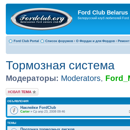
Ford Club Belarus
Белорусский клуб любителей Ford
Ford Club Portal
Список форумов
‹
О Фордах и для Фордов
‹
Ремонт
Тормозная система
Модераторы:
Moderators
,
Ford_
Новая тема
ОБЪЯВЛЕНИЯ
Наклейки FordClub
Carter
» Ср апр 23, 2008 09:46
ТЕМЫ
Проточка тормозных дисков.