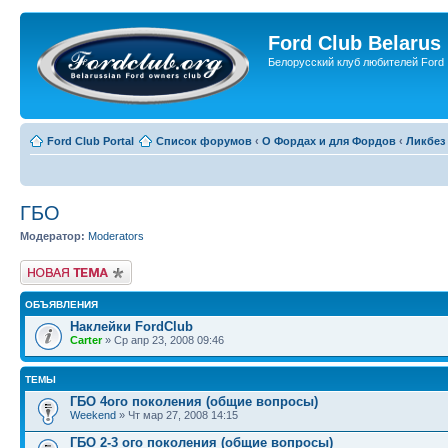
Ford Club Belarus
Белорусский клуб любителей Ford
Ford Club Portal
Список форумов
‹
О Фордах и для Фордов
‹
Ликбез
ГБО
Модератор:
Moderators
Новая тема
ОБЪЯВЛЕНИЯ
Наклейки FordClub
Carter
» Ср апр 23, 2008 09:46
ТЕМЫ
ГБО 4ого поколения (общие вопросы)
Weekend
» Чт мар 27, 2008 14:15
ГБО 2-3 ого поколения (общие вопросы)