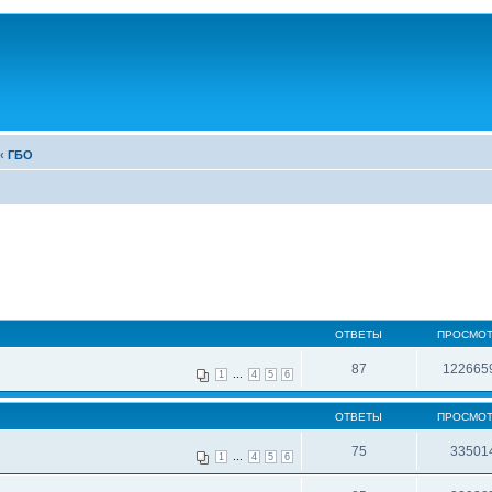
‹
ГБО
ОТВЕТЫ
ПРОСМО
87
122665
...
1
4
5
6
ОТВЕТЫ
ПРОСМО
75
33501
...
1
4
5
6