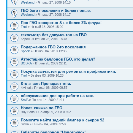
Weekend
» Чт мар 27, 2008 14:15
ГБО 5ого поколения и более новыe.
Weekend
» Чт мар 27, 2008 14:17
Про ГБО конкретно & не более 3% флуда!
Troll
» Чт май 18, 2006 15:09
техосмотр без документов на ГБО
Корень » Вт ноя 23, 2010 18:48
Подержанное ГБО 2-го поколения
Spock
» Пт июн 04, 2010 13:36
Аттестацию баллонов ГБО, кто делал?
BOBKA
» Вт янв 20, 2009 22:11
Покупка запчастей для ремонта и профилактики.
Troll
» Вт фев 03, 2009 10:23
Кто знает: Пропадает тяга.
kiviristi » Пн июл 06, 2009 09:57
обслуживание двс при работе на газе.
SAVA
» Пн сен 14, 2009 21:11
Новая книжка по ГБО.
Billy Bons » Ср апр 09, 2008 09:02
Помогите найти задний бампер к сьерре 92
Slava » Пн май 04, 2009 09:58
Габариты баллонов "Новогрудок"