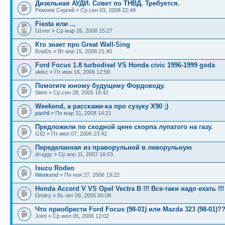
Дизельная АУДИ. Совет по ТНВД. Требуется.
Ремнев Сергей » Ср сен 03, 2008 22:49
Fiesta или ...
Uzver » Ср мар 26, 2008 15:27
Кто знает про Great Wall-Sing
ВлаDs » Вт апр 15, 2008 21:40
Ford Focus 1.8 turbodisel VS Honda civic 1996-1999 goda
alekc » Пт июн 16, 2006 12:58
Помогите юному будущему Фордоводу.
Slem » Ср сен 28, 2005 18:42
Weekend, а расскажи-ка про сузуку X90 ;)
pashil
» Пн мар 31, 2008 14:21
Предложили по сходной цене скорпа лупатого на газу.
GID » Пт июл 07, 2006 23:42
Переделанная из праворульной в леворульную
druggy » Ср апр 11, 2007 16:03
Isuzu Rodeo
Weekend
» Пн ноя 27, 2006 19:22
Honda Accord V VS Opel Vectra B !!! Все-таки надо ехать !!!
Dmitry » Вс окт 09, 2005 00:08
Что приобрести Ford Focus (98-01) или Mazda 323 (98-01)?
Joint » Ср июл 05, 2006 12:02