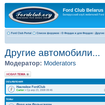
Ford Club Belarus
Белорусский клуб любителей Ford
Ford Club Portal
Список форумов
‹
О Фордах и для Фордов
‹
Другие 
Другие автомобили...
Модератор:
Moderators
Новая тема
ОБЪЯВЛЕНИЯ
Наклейки FordClub
Carter
» Ср апр 23, 2008 09:46
ТЕМЫ
Форд или Фольксваген