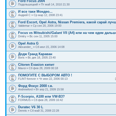
Ford Focus 2004
Подольшецкий » Пт май 14, 2010 21:30
И все таки Мондео...
Андрей С » Ср мар 12, 2008 23:41
Ford Escort, Opel Astra, Nissan Premiera, какой сарай луч
Valdemar » Ср сен 20, 2006 19:00
Focus vs Mitsubishi/Galant VII (A4) или на чем едем дальш
Dmitry » Вс сен 11, 2005 15:00
Opel Astra G
Alexander_ » Сб июл 15, 2006 14:08
Додж Гранд Караван
Boris » Вс дек 18, 2005 23:40
Citoren Evasion кипит
Mavoi » Сб фев 28, 2009 00:18
ПОМОГИТЕ С ВЫБОРОМ АВТО !
FLINT-forever » Чт июн 22, 2006 00:13
Форд Фокус 2000 г.в.
Andrewford » Вт апр 21, 2009 15:58
F-Scorpio, A100 или VW-B3?
FORMUS » Сб фев 28, 2009 16:42
Duratec V6 30 L
Dennis » Сб май 31, 2008 22:28