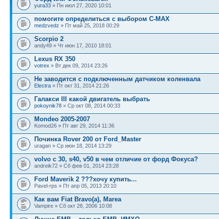
yura33
» Пн июл 27, 2020 10:01
помогите определиться с выбором C-MAX
medzvedz
» Пт май 25, 2018 00:29
Scorpio 2
andy49 » Чт июн 17, 2010 18:01
Lexus RX 350
votrex
» Вт дек 09, 2014 23:26
Не заводится с подключенным датчиком коленвала
Electra
» Пт окт 31, 2014 21:26
Галакси III какой двигатель выбрать
pokoynik78
» Ср окт 08, 2014 00:33
Mondeo 2005-2007
Komod26 » Пт авг 29, 2014 11:36
Починка Rover 200 от Ford_Master
uragan » Ср июн 18, 2014 13:29
volvo c 30, s40, v50 в чем отличие от форд Фокуса?
andreik72 » Сб фев 01, 2014 23:28
Ford Maverik 2 ???хочу купить...
Pavel-rps » Пт апр 05, 2013 20:10
Как вам Fiat Bravo(a), Marea
Vampire » Сб окт 28, 2006 10:08