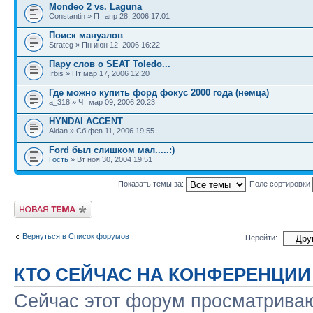
Mondeo 2 vs. Laguna
Constantin » Пт апр 28, 2006 17:01
Поиск мануалов
Strateg » Пн июн 12, 2006 16:22
Пару слов о SEAT Toledo...
Irbis » Пт мар 17, 2006 12:20
Где можно купить форд фокус 2000 года (немца)
a_318 » Чт мар 09, 2006 20:23
HYNDAI ACCENT
Aldan » Сб фев 11, 2006 19:55
Ford был слишком мал.....:)
Гость
» Вт ноя 30, 2004 19:51
Показать темы за:
Поле сортировки
Новая тема
Вернуться в Список форумов
Перейти:
КТО СЕЙЧАС НА КОНФЕРЕНЦИИ
Сейчас этот форум просматриваю