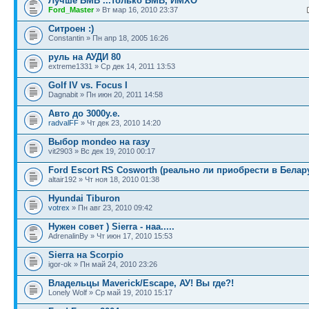
Лучше БМВ ...только БМВ, ИМХО
Ford_Master
» Вт мар 16, 2010 23:37
Ситроен :)
Constantin » Пн апр 18, 2005 16:26
руль на АУДИ 80
extreme1331 » Ср дек 14, 2011 13:53
Golf IV vs. Focus I
Dagnabit » Пн июн 20, 2011 14:58
Авто до 3000у.е.
radvalFF
» Чт дек 23, 2010 14:20
Выбор mondeo на газу
vit2903 » Вс дек 19, 2010 00:17
Ford Escort RS Cosworth (реально ли приобрести в Белар
altair192 » Чт ноя 18, 2010 01:38
Hyundai Tiburon
votrex
» Пн авг 23, 2010 09:42
Нужен совет ) Sierra - наа.....
AdrenalinBy » Чт июн 17, 2010 15:53
Sierra на Scorpio
igor-ok » Пн май 24, 2010 23:26
Владельцы Maverick/Esсape, АУ! Вы где?!
Lonely Wolf » Ср май 19, 2010 15:17