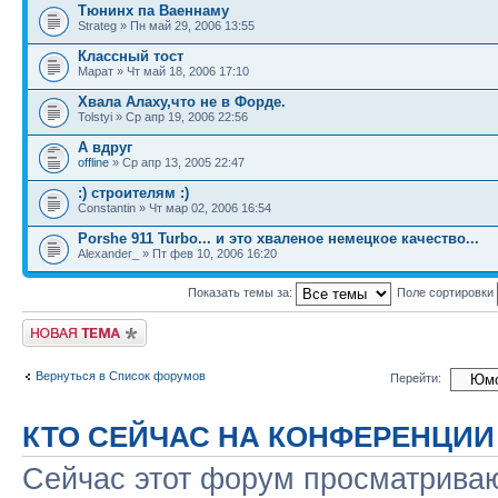
Тюнинх па Ваеннаму
Strateg » Пн май 29, 2006 13:55
Классный тост
Марат » Чт май 18, 2006 17:10
Хвала Алаху,что не в Форде.
Tolstyi » Ср апр 19, 2006 22:56
А вдруг
offline
» Ср апр 13, 2005 22:47
:) строителям :)
Constantin » Чт мар 02, 2006 16:54
Porshe 911 Turbo... и это хваленое немецкое качество...
Alexander_ » Пт фев 10, 2006 16:20
Показать темы за:
Поле сортировки
Новая тема
Вернуться в Список форумов
Перейти:
КТО СЕЙЧАС НА КОНФЕРЕНЦИИ
Сейчас этот форум просматриваю