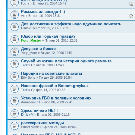
Гость » Вт мар 23, 2004 15:49
Рассмешил анекдот! :)
vx » Вт ноя 16, 2004 18:31
Для достижения эффекта надо вдумчиво почитать ...
Dima79 » Пт авг 25, 2006 13:59
Юмор или Горькая правда?
Ford_Master
» Пт янв 01, 2016 12:31
Девушки и брюки
Yury_Moor » Вт дек 12, 2006 11:51
Случай из жизни или история одного ремонта
Troll
» Сб авг 01, 2009 17:40
Пародии на советские плакаты
Billy Bons » Пн дек 29, 2008 10:54
Навеяно фразой о Bottom-greyka-x
Troll
» Ср фев 14, 2007 09:32
Установка ГБО в полевых условиях
Анатолий » Пн июл 06, 2009 22:41
Здесь ничего НЕТ !
DmitryM
» Вт апр 01, 2008 01:16
рассекретили методы
Smart Maxx » Ср сен 24, 2008 10:06