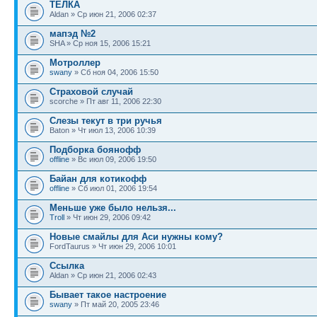
ТЁЛКА
Aldan » Ср июн 21, 2006 02:37
мапэд №2
SHA » Ср ноя 15, 2006 15:21
Мотроллер
swany
» Сб ноя 04, 2006 15:50
Страховой случай
scorche » Пт авг 11, 2006 22:30
Слезы текут в три ручья
Baton » Чт июл 13, 2006 10:39
Подборка боянофф
offline
» Вс июл 09, 2006 19:50
Байан для котикофф
offline
» Сб июл 01, 2006 19:54
Меньше уже было нельзя...
Troll
» Чт июн 29, 2006 09:42
Новые смайлы для Аси нужны кому?
FordTaurus » Чт июн 29, 2006 10:01
Ссылка
Aldan » Ср июн 21, 2006 02:43
Бывает такое настроение
swany
» Пт май 20, 2005 23:46