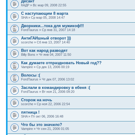
Десант
КАДР » Вс мар 09, 2008 22:55
С наступающим 8 марта
SHA » Ср мар 05, 2008 14:47
Дворники...тока для мужикоф!!!
FordTaurus » Ср янв 31, 2007 14:18
АнтиГАИшный отворот )))
scorche » Сб янв 13, 2007 14:40
Вот как народ разводят
Billy Bons » Чт янв 04, 2007 11:50
Как думаете отпраздновать Новый год??
Vampire » Ср дек 13, 2006 00:19
Волосы :(
FordTaurus » Чт дек 07, 2006 13:02
Заслали в командировку в ебеня :(
FordTaurus » Вт ноя 21, 2006 09:20
Сторож на ночь
scorche » Ср ноя 22, 2006 22:54
пятница !
SHA » Пт окт 06, 2006 16:48
Что бы это значило?
Vampire » Чт сен 21, 2006 01:05