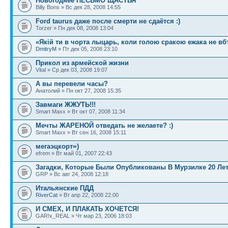
Новогоднее ПЕСЬМО ЩАСТЬЯ
Billy Bons » Вс дек 28, 2008 14:55
Ford taurus даже после смерти не сдаётся :)
Torzer » Пн дек 08, 2008 13:04
«Якiй ти в чорта лыцарь, коли голою сракою ежака не в
DmitryM
» Пт дек 05, 2008 23:10
Прикол из армейской жизни
Vital » Ср дек 03, 2008 19:07
А вы перевели часы?
Анатолий » Пн окт 27, 2008 15:35
Завмаги ЖЖУТЬ!!!
Smart Maxx » Вт окт 07, 2008 11:34
Мечты ЖАРЕНОЙ отведать не желаете? :)
Smart Maxx » Вт сен 16, 2008 15:11
мегаэцкорт=)
efrem » Вт май 01, 2007 22:43
Загадки, Которые Были Опубликованы В Мурзилке 20 Лет
GRP » Вс авг 24, 2008 12:18
Итальянские ПДД
RiverCat
» Вт апр 22, 2008 22:00
И СМЕХ, И ПЛАКАТЬ ХОЧЕТСЯ!
GAR!x_REAL » Чт мар 23, 2006 18:03