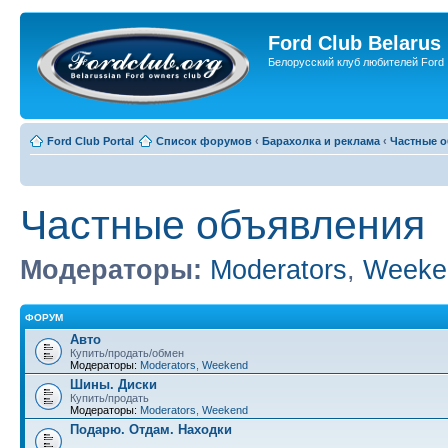
Ford Club Belarus
Белорусский клуб любителей Ford
Ford Club Portal
Список форумов
‹
Барахолка и реклама
‹
Частные 
Частные объявления
Модераторы:
Moderators
,
Weeke
ФОРУМ
Авто
Купить/продать/обмен
Модераторы:
Moderators
,
Weekend
Шины. Диски
Купить/продать
Модераторы:
Moderators
,
Weekend
Подарю. Отдам. Находки