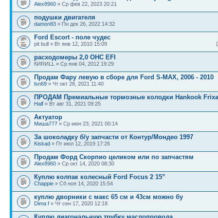
Alex8960
» Ср фев 22, 2023 20:21
подушки двигателя
damon83
» Пн дек 26, 2022 14:32
Ford Escort - поле чудес
pit bull » Вт янв 12, 2010 15:09
расходомеры 2,0 ОНС EFI
КИRИLL » Ср янв 04, 2012 19:29
Продам Фару левую в сборе для Ford S-MAX, 2006 - 2010
lsn69
» Чт окт 28, 2021 11:40
ПРОДАМ Премиальные тормозные колодки Hankook Frixa
Half
» Вт авг 31, 2021 09:25
Актуатор
Миша777
» Ср июн 23, 2021 00:14
За шоколадку б/у запчасти от Контур/Мондео 1997
Kiskad
» Пт июл 12, 2019 17:26
Продам Форд Скорпио целиком или по запчастям
Alex8960
» Ср окт 14, 2020 08:30
Куплю колпак колесный Ford Focus 2 15”
Chappie
» Сб ноя 14, 2020 15:54
куплю дворники с макс 65 см и 43см можно бу
Dima f
» Чт сен 17, 2020 12:18
Куплю диагональную трубку маслопровода