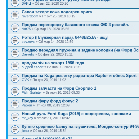
ЗАИЦ
» Сб авг 22, 2020 20:20
Салон эскорт кожа подогрев орига
roverdoom
» Пт окт 25, 2019 18:15
Продам перегородку багажного отсека ФФ 3 рестайл.
dim75
» Ср мар 18, 2020 05:55
Ротор (Плунжерная пара). 8448B253A - ищу.
sevzevs
» Сб мар 14, 2020 12:59
Продаю передняя пружина и задние колодки (на Форд Эск
Darvells
» Сб фев 22, 2020 13:11
продам з/ч на эскорт 1986 года
андрей escort
» Вс янв 05, 2020 08:31
Продам на Kuga решетку радиатора Raptor и обвес Sport
GVK
» Пн дек 23, 2019 11:02
Продам запчасти на Форд Скорпио 1
Fish_Sprinter
» Вт июл 10, 2018 09:33
Продам фару форд фокус 2
Papjen
» Пт ноя 08, 2019 12:09
Новый руль Ford Kuga (2019) с подогревом, кнопками
mr_key
» Чт окт 31, 2019 18:42
Куплю среднюю банку на глушитель, Мондео-контур 94-9
jienix
» Сб окт 26, 2019 15:54