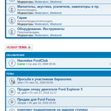
Модераторы:
Moderators
,
Weekend
Магнитолы, акустика, усилители, навигаторы и пр.
Купить/продать
Модераторы:
Moderators
,
Weekend
Гараж
Купить/продать/снять/сдать
Модераторы:
Moderators
,
Weekend
Оборудование. Инструменты
Покупка/продажа
Модераторы:
Moderators
,
Weekend
Новая тема
ОБЪЯВЛЕНИЯ
Наклейки FordClub
Carter
» Ср апр 23, 2008 09:46
ТЕМЫ
Просьба к участникам барахолки.
2om
» Пт июл 31, 2009 00:56
Продам опору двигателя Ford Explorer 5
sir_graf
» Пт сен 27, 2019 12:17
Продам для Ford Focus
Jenyas
» Вт дек 18, 2018 20:42
комплект подшипников на заднюю ступицу