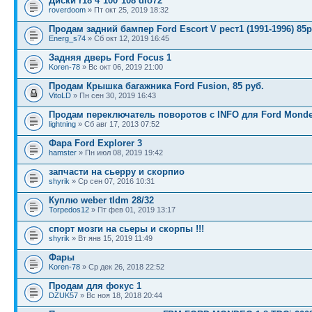
Диски r18 4*100*108 dio72
roverdoom
» Пт окт 25, 2019 18:32
Продам задний бампер Ford Escort V рест1 (1991-1996) 85
Energ_s74
» Сб окт 12, 2019 16:45
Задняя дверь Ford Focus 1
Koren-78
» Вс окт 06, 2019 21:00
Продам Крышка багажника Ford Fusion, 85 руб.
VitoLD
» Пн сен 30, 2019 16:43
Продам переключатель поворотов с INFO для Ford Monde
lightning
» Сб авг 17, 2013 07:52
Фара Ford Explorer 3
hamster
» Пн июл 08, 2019 19:42
запчасти на сьерру и скорпио
shyrik
» Ср сен 07, 2016 10:31
Куплю weber tldm 28/32
Torpedos12
» Пт фев 01, 2019 13:17
спорт мозги на сьеры и скорпы !!!
shyrik
» Вт янв 15, 2019 11:49
Фары
Koren-78
» Ср дек 26, 2018 22:52
Продам для фокус 1
DZUK57
» Вс ноя 18, 2018 20:44