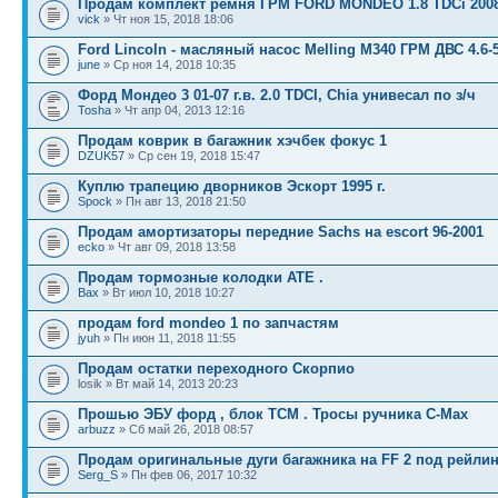
Продам комплект ремня ГРМ FORD MONDEO 1.8 TDCi 2008
vick
» Чт ноя 15, 2018 18:06
Ford Lincoln - масляный насос Melling M340 ГРМ ДВС 4.6-5
june
» Ср ноя 14, 2018 10:35
Форд Мондео 3 01-07 г.в. 2.0 TDCI, Chia унивесал по з/ч
Tosha
» Чт апр 04, 2013 12:16
Продам коврик в багажник хэчбек фокус 1
DZUK57
» Ср сен 19, 2018 15:47
Куплю трапецию дворников Эскорт 1995 г.
Spock
» Пн авг 13, 2018 21:50
Продам амортизаторы передние Sachs на escort 96-2001
ecko
» Чт авг 09, 2018 13:58
Продам тормозные колодки ATE .
Вах
» Вт июл 10, 2018 10:27
продам ford mondeo 1 по запчастям
jyuh
» Пн июн 11, 2018 11:55
Продам остатки переходного Скорпио
losik » Вт май 14, 2013 20:23
Прошью ЭБУ форд , блок ТСМ . Тросы ручника С-Max
arbuzz
» Сб май 26, 2018 08:57
Продам оригинальные дуги багажника на FF 2 под рейлин
Serg_S
» Пн фев 06, 2017 10:32