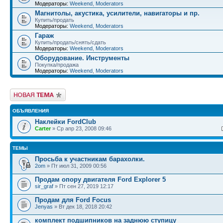
Модераторы:
Weekend
,
Moderators
Магнитолы, акустика, усилители, навигаторы и пр.
Купить/продать
Модераторы:
Weekend
,
Moderators
Гараж
Купить/продать/снять/сдать
Модераторы:
Weekend
,
Moderators
Оборудование. Инструменты
Покупка/продажа
Модераторы:
Weekend
,
Moderators
Новая тема
ОБЪЯВЛЕНИЯ
Наклейки FordClub
Carter
» Ср апр 23, 2008 09:46
ТЕМЫ
Просьба к участникам барахолки.
2om
» Пт июл 31, 2009 00:56
Продам опору двигателя Ford Explorer 5
sir_graf
» Пт сен 27, 2019 12:17
Продам для Ford Focus
Jenyas
» Вт дек 18, 2018 20:42
комплект подшипников на заднюю ступицу