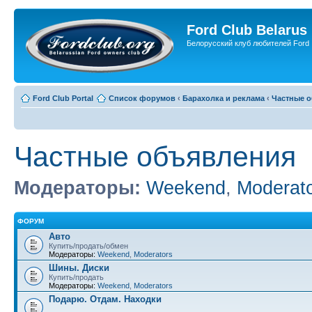
Ford Club Belarus
Белорусский клуб любителей Ford
Ford Club Portal
Список форумов
‹
Барахолка и реклама
‹
Частные 
Частные объявления
Модераторы:
Weekend
,
Moderat
ФОРУМ
Авто
Купить/продать/обмен
Модераторы:
Weekend
,
Moderators
Шины. Диски
Купить/продать
Модераторы:
Weekend
,
Moderators
Подарю. Отдам. Находки