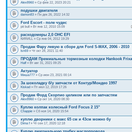
Alex8960
» Ср фев 22, 2023 20:21
подушки двигателя
damon83
» Пн дек 26, 2022 14:32
Ford Escort - поле чудес
pit bull » Вт янв 12, 2010 15:09
расходомеры 2,0 ОНС EFI
КИRИLL » Ср янв 04, 2012 19:29
Продам Фару левую в сборе для Ford S-MAX, 2006 - 2010
lsn69
» Чт окт 28, 2021 11:40
ПРОДАМ Премиальные тормозные колодки Hankook Frixa
Half
» Вт авг 31, 2021 09:25
Актуатор
Миша777
» Ср июн 23, 2021 00:14
За шоколадку б/у запчасти от Контур/Мондео 1997
Kiskad
» Пт июл 12, 2019 17:26
Продам Форд Скорпио целиком или по запчастям
Alex8960
» Ср окт 14, 2020 08:30
Куплю колпак колесный Ford Focus 2 15”
Chappie
» Сб ноя 14, 2020 15:54
куплю дворники с макс 65 см и 43см можно бу
Dima f
» Чт сен 17, 2020 12:18
Куплю диагональную трубку маслопровода