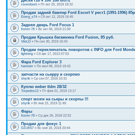
Диски r18 4*100*108 dio72
roverdoom
» Пт окт 25, 2019 18:32
Продам задний бампер Ford Escort V рест1 (1991-1996) 85
Energ_s74
» Сб окт 12, 2019 16:45
Задняя дверь Ford Focus 1
Koren-78
» Вс окт 06, 2019 21:00
Продам Крышка багажника Ford Fusion, 85 руб.
VitoLD
» Пн сен 30, 2019 16:43
Продам переключатель поворотов с INFO для Ford Monde
lightning
» Сб авг 17, 2013 07:52
Фара Ford Explorer 3
hamster
» Пн июл 08, 2019 19:42
запчасти на сьерру и скорпио
shyrik
» Ср сен 07, 2016 10:31
Куплю weber tldm 28/32
Torpedos12
» Пт фев 01, 2019 13:17
спорт мозги на сьеры и скорпы !!!
shyrik
» Вт янв 15, 2019 11:49
Фары
Koren-78
» Ср дек 26, 2018 22:52
Продам для фокус 1
DZUK57
» Вс ноя 18, 2018 20:44