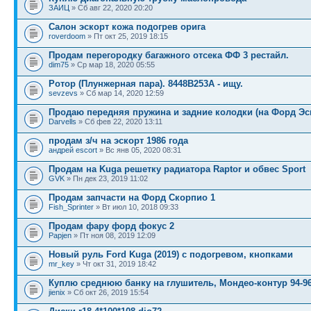
ЗАИЦ
» Сб авг 22, 2020 20:20
Салон эскорт кожа подогрев орига
roverdoom
» Пт окт 25, 2019 18:15
Продам перегородку багажного отсека ФФ 3 рестайл.
dim75
» Ср мар 18, 2020 05:55
Ротор (Плунжерная пара). 8448B253A - ищу.
sevzevs
» Сб мар 14, 2020 12:59
Продаю передняя пружина и задние колодки (на Форд Эск
Darvells
» Сб фев 22, 2020 13:11
продам з/ч на эскорт 1986 года
андрей escort
» Вс янв 05, 2020 08:31
Продам на Kuga решетку радиатора Raptor и обвес Sport
GVK
» Пн дек 23, 2019 11:02
Продам запчасти на Форд Скорпио 1
Fish_Sprinter
» Вт июл 10, 2018 09:33
Продам фару форд фокус 2
Papjen
» Пт ноя 08, 2019 12:09
Новый руль Ford Kuga (2019) с подогревом, кнопками
mr_key
» Чт окт 31, 2019 18:42
Куплю среднюю банку на глушитель, Мондео-контур 94-9
jienix
» Сб окт 26, 2019 15:54