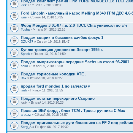
Продам комплект ремня ГРМ FORD MONDEO 1.8 TDCi 2008
vick
» Чт ноя 15, 2018 18:06
Ford Lincoln - масляный насос Melling M340 ГРМ ДВС 4.6-5
june
» Ср ноя 14, 2018 10:35
Форд Мондео 3 01-07 г.в. 2.0 TDCI, Chia унивесал по з/ч
Tosha
» Чт апр 04, 2013 12:16
Продам коврик в багажник хэчбек фокус 1
DZUK57
» Ср сен 19, 2018 15:47
Куплю трапецию дворников Эскорт 1995 г.
Spock
» Пн авг 13, 2018 21:50
Продам амортизаторы передние Sachs на escort 96-2001
ecko
» Чт авг 09, 2018 13:58
Продам тормозные колодки ATE .
Вах
» Вт июл 10, 2018 10:27
продам ford mondeo 1 по запчастям
jyuh
» Пн июн 11, 2018 11:55
Продам остатки переходного Скорпио
losik » Вт май 14, 2013 20:23
Прошью ЭБУ форд , блок ТСМ . Тросы ручника С-Max
arbuzz
» Сб май 26, 2018 08:57
Продам оригинальные дуги багажника на FF 2 под рейлин
Serg_S
» Пн фев 06, 2017 10:32