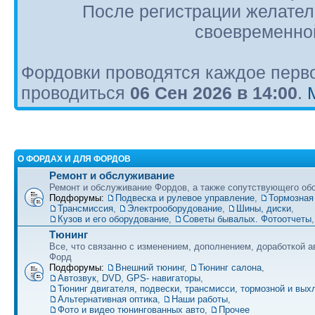
После регистрации желател
своевременной
Фордовки проводятся каждое перво
проводиться
06 Сен 2026 в 14:00
.
О ФОРДАХ И ДЛЯ ФОРДОВ
Ремонт и обслуживание
Ремонт и обслуживание Фордов, а также сопутствующего об
Подфорумы:
Подвеска и рулевое управление
,
Тормозная
Трансмиссия
,
Электрооборудование
,
Шины, диски
,
Кузов и его оборудование
,
Советы бывалых. Фотоотчеты
Тюнинг
Все, что связанно с изменением, дополнением, доработкой 
Форд
Подфорумы:
Внешний тюнинг
,
Тюнинг салона
,
Автозвук, DVD, GPS- навигаторы
,
Тюнинг двигателя, подвески, трансмисси, тормозной и вы
Альтернативная оптика
,
Наши работы
,
Фото и видео тюнингованных авто
,
Прочее