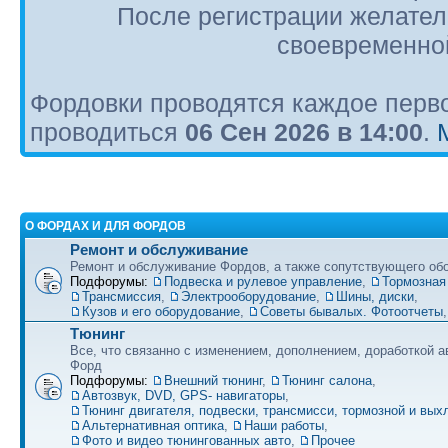
После регистрации желател
своевременной
Фордовки проводятся каждое перво
проводиться
06 Сен 2026 в 14:00
.
О ФОРДАХ И ДЛЯ ФОРДОВ
Ремонт и обслуживание
Ремонт и обслуживание Фордов, а также сопутствующего об
Подфорумы:
Подвеска и рулевое управление
,
Тормозная
Трансмиссия
,
Электрооборудование
,
Шины, диски
,
Кузов и его оборудование
,
Советы бывалых. Фотоотчеты
Тюнинг
Все, что связанно с изменением, дополнением, доработкой 
Форд
Подфорумы:
Внешний тюнинг
,
Тюнинг салона
,
Автозвук, DVD, GPS- навигаторы
,
Тюнинг двигателя, подвески, трансмисси, тормозной и вы
Альтернативная оптика
,
Наши работы
,
Фото и видео тюнингованных авто
,
Прочее