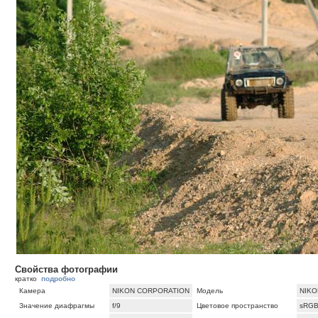
Свойства фотографии
кратко
подробно
Камера
NIKON CORPORATION
Модель
NIKO
Значение диафрагмы
f/9
Цветовое пространство
sRG