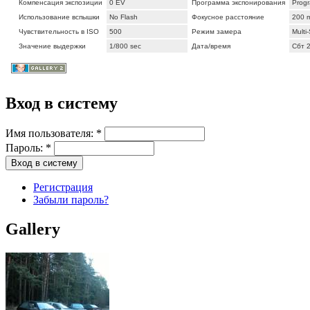
Компенсация экспозиции
0 EV
Программа экспонирования
Prog
Использование вспышки
No Flash
Фокусное расстояние
200 
Чувствительность в ISO
500
Режим замера
Multi
Значение выдержки
1/800 sec
Дата/время
Сбт 
Вход в систему
Имя пользователя:
*
Пароль:
*
Регистрация
Забыли пароль?
Gallery