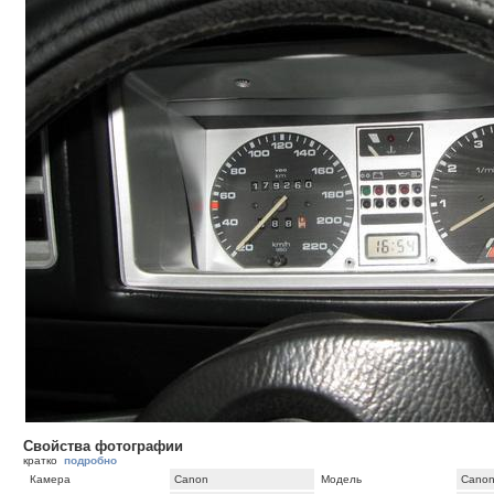
Свойства фотографии
кратко
подробно
Камера
Canon
Модель
Canon