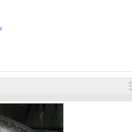
r
Да
Р
П