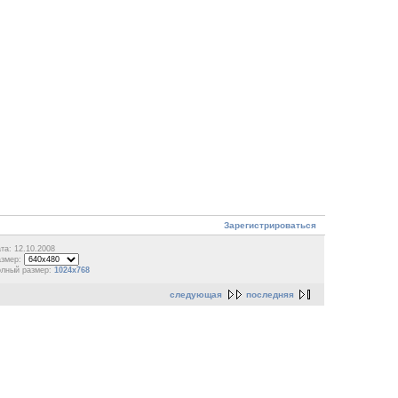
Зарегистрироваться
та: 12.10.2008
азмер:
олный размер:
1024x768
следующая
последняя