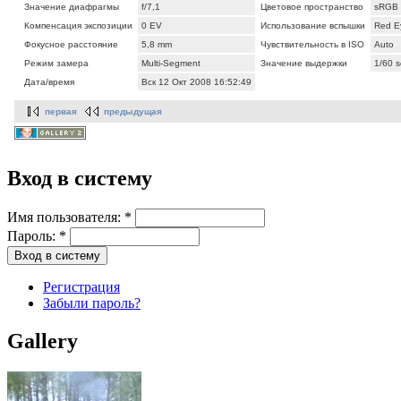
Значение диафрагмы
f/7,1
Цветовое пространство
sRGB
Компенсация экспозиции
0 EV
Использование вспышки
Red E
Фокусное расстояние
5,8 mm
Чувствительность в ISO
Auto
Режим замера
Multi-Segment
Значение выдержки
1/60 s
Дата/время
Вск 12 Окт 2008 16:52:49
первая
предыдущая
Вход в систему
Имя пользователя:
*
Пароль:
*
Регистрация
Забыли пароль?
Gallery