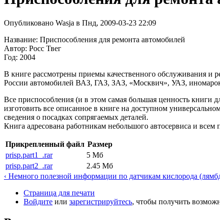
Опубликовано Wasja в Пнд, 2009-03-23 22:09
Название: Приспособления для ремонта автомобилей
Автор: Росс Твег
Год: 2004
В книге рассмотрены приемы качественного обслуживания и р
России автомобилей ВАЗ, ГАЗ, ЗАЗ, «Москвич», УАЗ, иномарок
Все приспособления (и в этом самая большая ценность книги
изготовить все описанное в книге на доступном универсально
сведения о посадках сопрягаемых деталей.
Книга адресована работникам небольшого автосервиса и всем
Прикрепленный файл
Размер
prisp.part1_.rar
5 Мб
prisp.part2_.rar
2.45 Мб
‹ Немного полезной информации по датчикам кислорода (лямбда
Страница для печати
Войдите
или
зарегистрируйтесь
, чтобы получить возмож