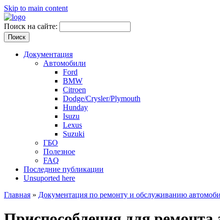
Skip to main content
Поиск на сайте:
Документация
Автомобили
Ford
BMW
Citroen
Dodge/Crysler/Plymouth
Hunday
Isuzu
Lexus
Suzuki
ГБО
Полезное
FAQ
Последние публикации
Unsuported here
Главная
»
Документация по ремонту и обслуживанию автомобил
Приспособления для ремонта 